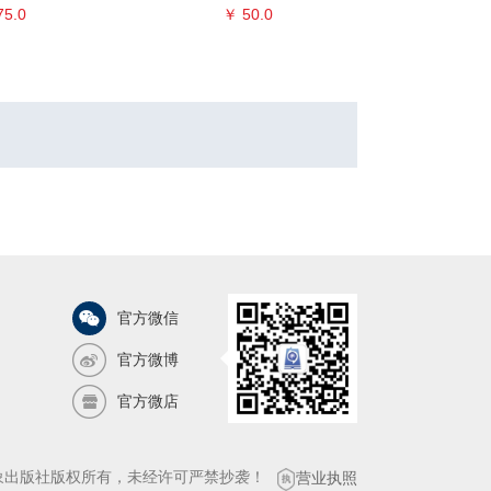
75.0
￥ 50.0
￥ 
官方微信
官方微博
官方微店
气象出版社版权所有，未经许可严禁抄袭！
营业执照