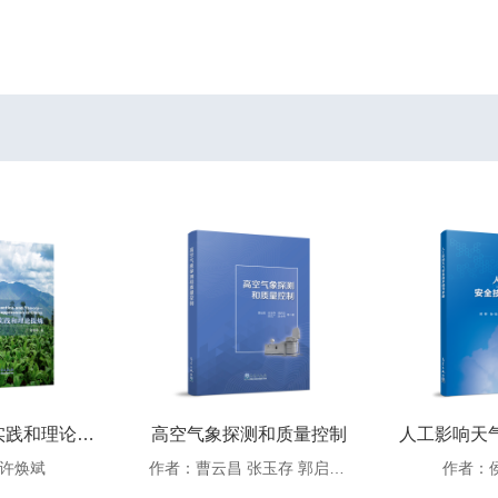
中国的防雹实践和理论提炼
高空气象探测和质量控制
许焕斌
作者：曹云昌 张玉存 郭启云 陈文广 赵士伟 等
作者：