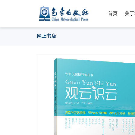
首页
关于
网上书店