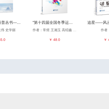
云知识探秘科普丛书——奇云异彩
“第十四届全国冬季运动会”扎兰屯赛区风精细化分析
伟 史学丽
作者：常煜 王湘玉 高绍鑫 杭月荷 刘思彤 白子恒 刘伟
作者
5.0
￥ 48.0
￥ 