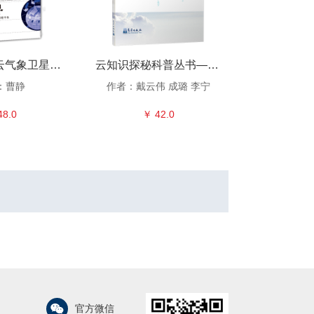
追星——风云气象卫星的前世今生
云知识探秘科普丛书——观云识云
：曹静
作者：戴云伟 成璐 李宁
作者
48.0
￥ 42.0
￥ 
官方微信