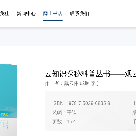
我社
新闻中心
网上书店
联系我们
云知识探秘科普丛书——观
作 者：戴云伟 成璐 李宁
ISBN：978-7-5029-6835-9
出
装帧：平装
页数：152