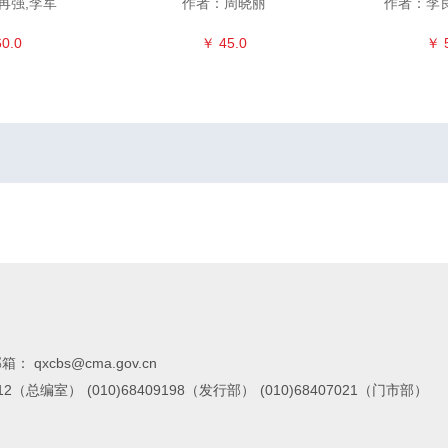
再强,李军
作者：周晓丽
作者：李
0.0
￥ 45.0
￥ 
箱： qxcbs@cma.gov.cn
7112（总编室）
(010)68409198（发行部）
(010)68407021（门市部）